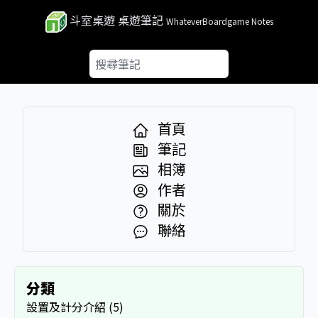
斗室桌遊 桌遊筆記
WhateverBoardgame Notes
首頁
筆記
相簿
作者
關於
聯絡
分類
設置及計分介紹 (5)